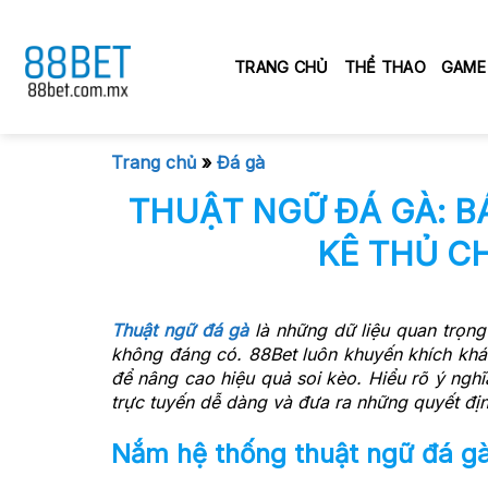
Chuyển
đến
nội
TRANG CHỦ
THỂ THAO
GAME 
dung
Trang chủ
»
Đá gà
THUẬT NGỮ ĐÁ GÀ: 
KÊ THỦ C
Thuật ngữ đá gà
là những dữ liệu quan trọng
không đáng có. 88Bet luôn khuyến khích khá
để nâng cao hiệu quả soi kèo. Hiểu rõ ý ngh
trực tuyến dễ dàng và đưa ra những quyết địn
Nắm hệ thống thuật ngữ đá gà