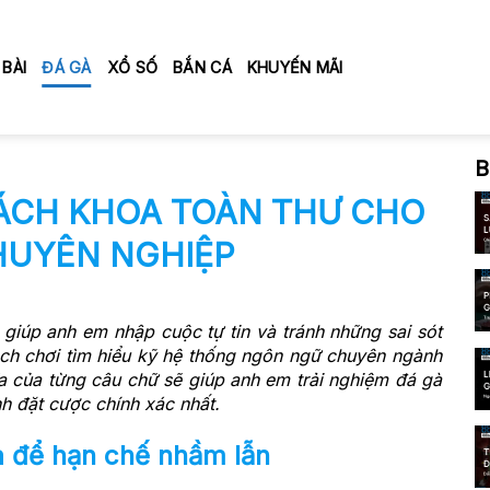
BÀI
ĐÁ GÀ
XỔ SỐ
BẮN CÁ
KHUYẾN MÃI
B
BÁCH KHOA TOÀN THƯ CHO
HUYÊN NGHIỆP
 giúp anh em nhập cuộc tự tin và tránh những sai sót
ch chơi tìm hiểu kỹ hệ thống ngôn ngữ chuyên ngành
ĩa của từng câu chữ sẽ giúp anh em trải nghiệm đá gà
h đặt cược chính xác nhất.
 để hạn chế nhầm lẫn