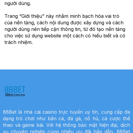
người dùng.
Trang “Giới thiệu” này nhằm minh bạch hóa vai trò
của nền tảng, cách nội dung được xây dựng và cách
người dùng nên tiếp cận thông tin, từ đó tạo nền tảng
cho việc sử dụng website một cách có hiểu biết và có
trách nhiệm.
88Bet là nhà cái casino trực tuyến uy tín, cung cấp đa
dạng trò chơi như bắn cá, đá gà, nổ hũ, cá cược thể
thao và game bài. Với hệ thống bảo mật hiện đại, dịch
vụ chuyên nghiệp cùng nhiều ưu đãi hấp dẫn, 88Bet