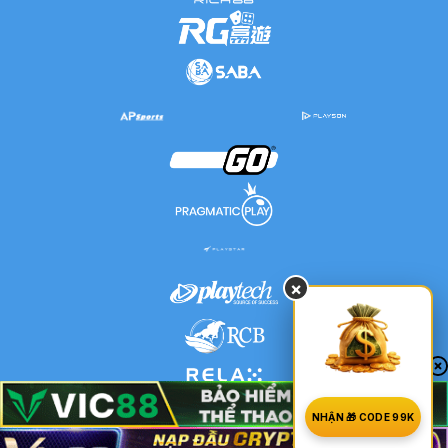
×
NHẬN 🎁 CODE 99K
Copyright © 88bet Reserved