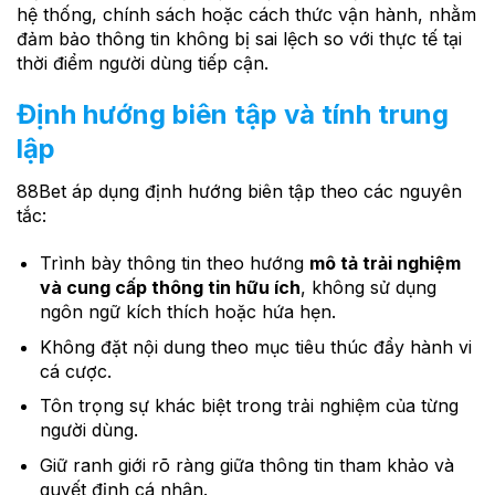
hệ thống, chính sách hoặc cách thức vận hành, nhằm
đảm bảo thông tin không bị sai lệch so với thực tế tại
thời điểm người dùng tiếp cận.
Định hướng biên tập và tính trung
lập
88Bet áp dụng định hướng biên tập theo các nguyên
tắc:
Trình bày thông tin theo hướng
mô tả trải nghiệm
và cung cấp thông tin hữu ích
, không sử dụng
ngôn ngữ kích thích hoặc hứa hẹn.
Không đặt nội dung theo mục tiêu thúc đẩy hành vi
cá cược.
Tôn trọng sự khác biệt trong trải nghiệm của từng
người dùng.
Giữ ranh giới rõ ràng giữa thông tin tham khảo và
quyết định cá nhân.