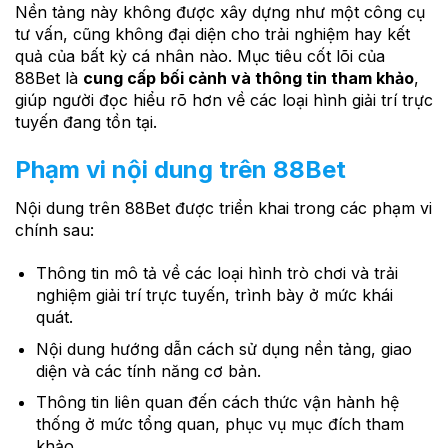
Nền tảng này không được xây dựng như một công cụ
tư vấn, cũng không đại diện cho trải nghiệm hay kết
quả của bất kỳ cá nhân nào. Mục tiêu cốt lõi của
88Bet là
cung cấp bối cảnh và thông tin tham khảo
,
giúp người đọc hiểu rõ hơn về các loại hình giải trí trực
tuyến đang tồn tại.
Phạm vi nội dung trên 88Bet
Nội dung trên 88Bet được triển khai trong các phạm vi
chính sau:
Thông tin mô tả về các loại hình trò chơi và trải
nghiệm giải trí trực tuyến, trình bày ở mức khái
quát.
Nội dung hướng dẫn cách sử dụng nền tảng, giao
diện và các tính năng cơ bản.
Thông tin liên quan đến cách thức vận hành hệ
thống ở mức tổng quan, phục vụ mục đích tham
khảo.