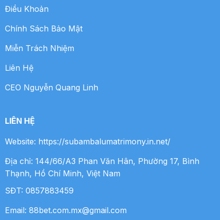
Điều Khoản
Chính Sách Bảo Mật
Miễn Trách Nhiệm
Liên Hệ
CEO Nguyễn Quang Linh
LIÊN HỆ
Website: https://subambalumatrimony.in.net/
Địa chỉ: 144/66/A3 Phan Văn Hân, Phường 17, Bình
Thạnh, Hồ Chí Minh, Việt Nam
SĐT: 0857883459
Email:
88bet.com.mx@gmail.com