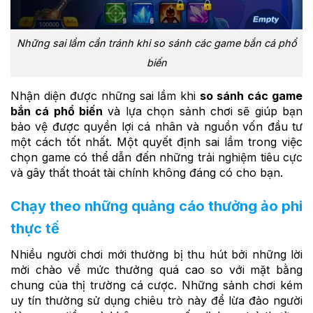
Những sai lầm cần tránh khi so sánh các game bắn cá phổ
biến
Nhận diện được những sai lầm khi
so sánh các game
bắn cá phổ biến
và lựa chọn sảnh chơi sẽ giúp bạn
bảo vệ được quyền lợi cá nhân và nguồn vốn đầu tư
một cách tốt nhất. Một quyết định sai lầm trong việc
chọn game có thể dẫn đến những trải nghiệm tiêu cực
và gây thất thoát tài chính không đáng có cho bạn.
Chạy theo những quảng cáo thưởng ảo phi
thực tế
Nhiều người chơi mới thường bị thu hút bởi những lời
mời chào về mức thưởng quá cao so với mặt bằng
chung của thị trường cá cược. Những sảnh chơi kém
uy tín thường sử dụng chiêu trò này để lừa đảo người