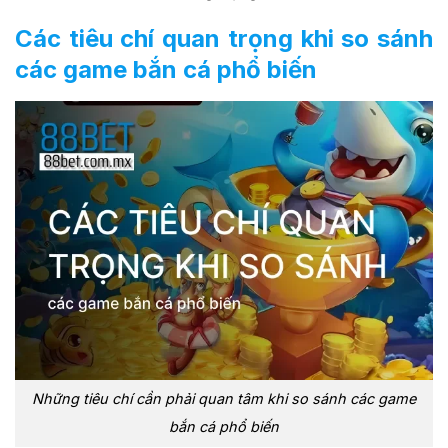
Các tiêu chí quan trọng khi so sánh
các game bắn cá phổ biến
Những tiêu chí cần phải quan tâm khi so sánh các game
bắn cá phổ biến