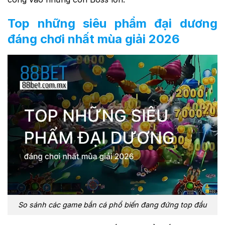
Top những siêu phẩm đại dương
đáng chơi nhất mùa giải 2026
So sánh các game bắn cá phổ biến đang đứng top đầu