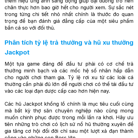
thêm hiệu ứng ánh sáng động giúp đại dương trở nên
chân thực hơn bao giờ hết cho người xem. Sự sắc nét
trong từng chi tiết nhỏ nhất chính là thước đo quan
trọng để bạn đánh giá đẳng cấp của một siêu phẩm
bắn cá so với đối thủ.
Phân tích tỷ lệ trả thưởng và hũ xu thưởng
Jackpot
Một tựa game đáng để đầu tư phải có cơ chế trả
thưởng minh bạch và các mốc hệ số nhân hấp dẫn
cho người chơi tham gia. Tỷ lệ rơi xu từ các loài cá
thường cần phải đủ lớn để người chơi có thể tái đầu tư
vào các loại đạn dược cấp cao hơn hiện nay.
Các hũ Jackpot khổng lồ chính là mục tiêu cuối cùng
mà bất kỳ thợ săn chuyên nghiệp nào cũng mong
muốn chinh phục được trong mỗi lần ra khơi. Hãy ưu
tiên những trò chơi có lịch sử nổ hũ thường xuyên để
gia tăng cơ hội đổi đời chỉ sau một lượt xả đạn thành
công vào những con Boss lớn.