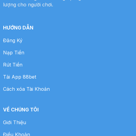
lượng cho người chơi.
HƯỚNG DẪN
Đăng Ký
Nạp Tiền
Rút Tiền
Tải App 88bet
Cách xóa Tài Khoản
VỀ CHÚNG TÔI
Giới Thiệu
Điều Khoản