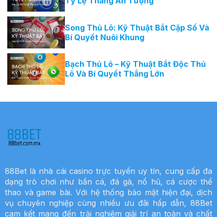
Tỷ Lệ Thắng Ấn Tượng
Song Thủ Lô: Kỹ Thuật Bắt Cặp Số Và
Bí Quyết Nuôi Khung
Bạch Thủ Lô – Kỹ Thuật Bắt Độc Thủ
Lô Và Bí Quyết Thắng Lớn
88Bet là nhà cái casino trực tuyến uy tín, cung cấp đa
dạng trò chơi như bắn cá, đá gà, nổ hũ, cá cược thể
thao và game bài. Với hệ thống bảo mật hiện đại, dịch
vụ chuyên nghiệp cùng nhiều ưu đãi hấp dẫn, 88Bet
cam kết mang đến trải nghiệm giải trí an toàn và chất